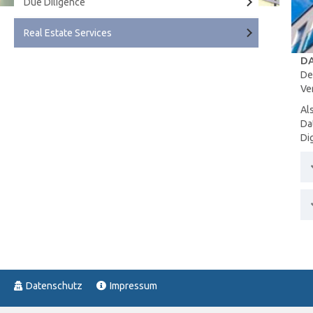
Due Diligence
Real Estate Services
DA
De
Ve
Al
Da
Di
Datenschutz
Impressum